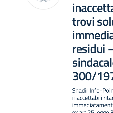
inaccetta
trovi so
immedia
residui –
sindacal
300/19
Snadir Info-Poin
inaccettabili rit
immediatamente i
ex art.25 legge 