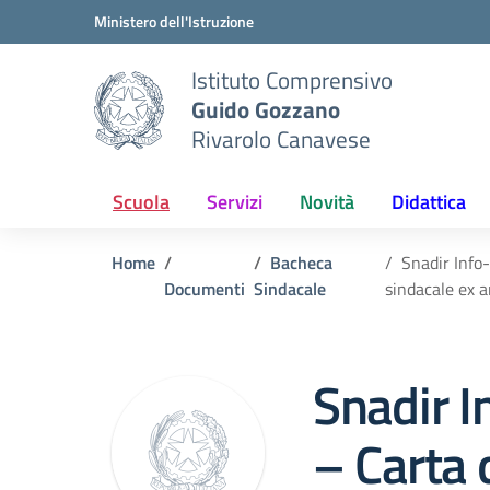
Vai ai contenuti
Vai al menu di navigazione
Vai al footer
Ministero dell'Istruzione
Istituto Comprensivo
Guido Gozzano
Rivarolo Canavese
Scuola
Servizi
Novità
Didattica
Home
Bacheca
Snadir Info-
Documenti
Sindacale
sindacale ex 
Snadir I
– Carta 