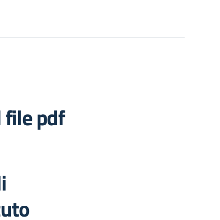
 file pdf
i
tuto