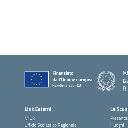
Is
G
R
Link Esterni
La Scuo
MIUR
Presenta
Ufficio Scolastico Regionale
I luoghi