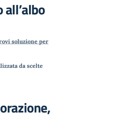
o all’albo
trovi soluzione per
izzata da scelte
borazione,