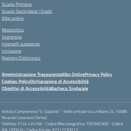
Scuola Primaria
Scuola Secondaria I Grado
Albo online
Modulistica
Segreteria
Interpelli supplenze
Inclusione
Registro Elettronico
Amministrazione Trasparente
Albo Online
Privacy Policy
Cookies Policy
Dichiarazione di Accessibilità
Obiettivi di Accessibilità
Bacheca Sindacale
Istituto Comprensivo "G. Gozzano" - Sede centrale via Le Maire 24, 10086
Rivarolo Canavese (Torino)
Telefono: 0124 424706 - Codice Meccanografico: TOIC8AC00D - Codice
iPA: UFFXUV– Codice Fiscale: 92517730013