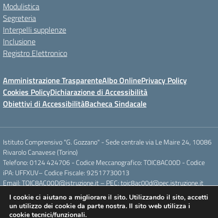
Modulistica
Segreteria
Interpelli supplenze
Inclusione
Registro Elettronico
Amministrazione Trasparente
Albo Online
Privacy Policy
Cookies Policy
Dichiarazione di Accessibilità
Obiettivi di Accessibilità
Bacheca Sindacale
Istituto Comprensivo "G. Gozzano" - Sede centrale via Le Maire 24, 10086
Rivarolo Canavese (Torino)
Telefono: 0124 424706 - Codice Meccanografico: TOIC8AC00D - Codice
iPA: UFFXUV– Codice Fiscale: 92517730013
Email: TOIC8AC00D@istruzione.it – PEC: toic8ac00d@pec.istruzione.it
I cookie ci aiutano a migliorare il sito. Utilizzando il sito, accetti
un utilizzo dei cookie da parte nostra. Il sito web utilizza i
Concept & Design by Designers Italia
cookie tecnici/funzionali.