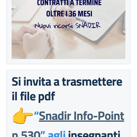
Si invita a trasmettere
il file pdf
“
Snadir Info-Point
n.530
” agli
insegnanti