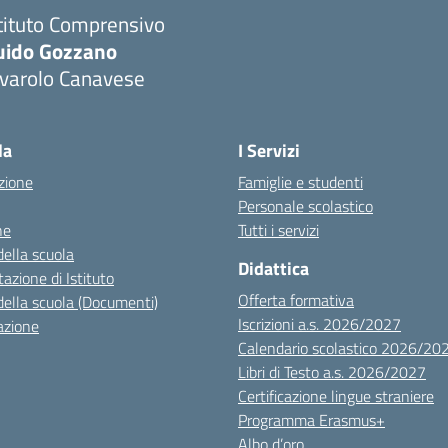
tituto Comprensivo
uido Gozzano
ivarolo Canavese
la
I Servizi
zione
Famiglie e studenti
Personale scolastico
ne
Tutti i servizi
della scuola
Didattica
azione di Istituto
Offerta formativa
della scuola (Documenti)
Iscrizioni a.s. 2026/2027
azione
Calendario scolastico 2026/20
Libri di Testo a.s. 2026/2027
Certificazione lingue straniere
Programma Erasmus+
Albo d’oro