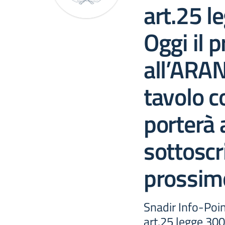
art.25 
Oggi il 
all’ARAN
tavolo c
porterà 
sottoscr
prossim
Snadir Info-Poin
art.25 legge 300