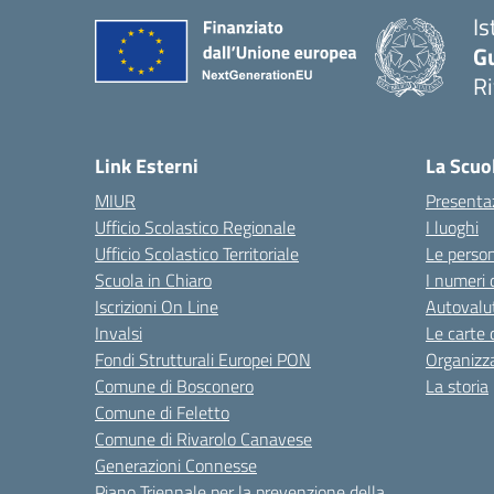
Is
G
R
Link Esterni
La Scuo
MIUR
Presenta
Ufficio Scolastico Regionale
I luoghi
Ufficio Scolastico Territoriale
Le perso
Scuola in Chiaro
I numeri 
Iscrizioni On Line
Autovalut
Invalsi
Le carte 
Fondi Strutturali Europei PON
Organizz
Comune di Bosconero
La storia
Comune di Feletto
Comune di Rivarolo Canavese
Generazioni Connesse
Piano Triennale per la prevenzione della