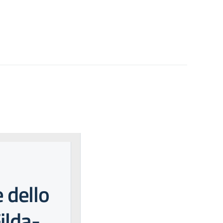
e dello
ilda-