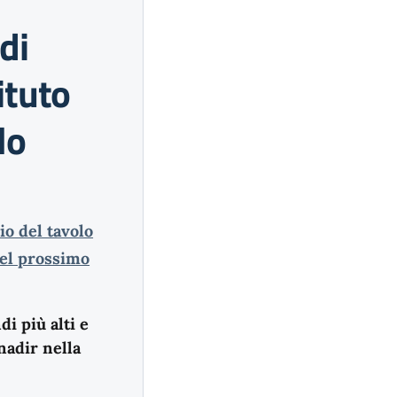
di
ituto
lo
io del tavolo
del prossimo
i più alti e
nadir nella