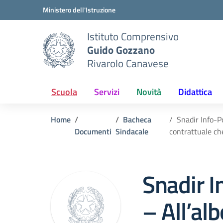
Vai ai contenuti
Vai al menu di navigazione
Vai al footer
Ministero dell'Istruzione
Istituto Comprensivo
Guido Gozzano
Rivarolo Canavese
Scuola
Servizi
Novità
Didattica
Home
Bacheca
Snadir Info-P
Documenti
Sindacale
contrattuale ch
Snadir I
– All’al