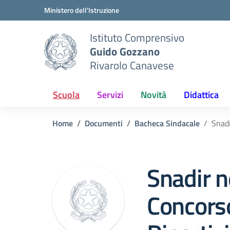
Vai ai contenuti
Vai al menu di navigazione
Vai al footer
Ministero dell'Istruzione
Istituto Comprensivo
Guido Gozzano
Rivarolo Canavese
Scuola
Servizi
Novità
Didattica
Home
Documenti
Bacheca Sindacale
Snadi
Snadir 
Concorso