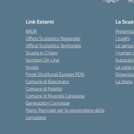
R
Link Esterni
La Scuo
MIUR
Presenta
Ufficio Scolastico Regionale
I luoghi
Ufficio Scolastico Territoriale
Le perso
Scuola in Chiaro
I numeri 
Iscrizioni On Line
Autovalut
Invalsi
Le carte 
Fondi Strutturali Europei PON
Organizz
Comune di Bosconero
La storia
Comune di Feletto
Comune di Rivarolo Canavese
Generazioni Connesse
Piano Triennale per la prevenzione della
corruzione