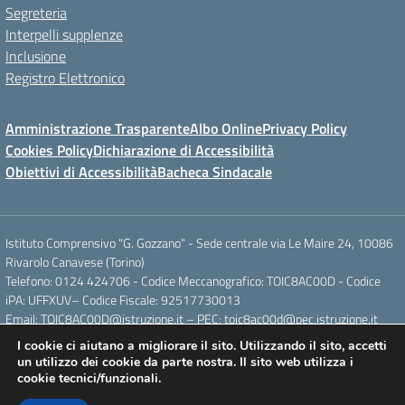
Segreteria
Interpelli supplenze
Inclusione
Registro Elettronico
Amministrazione Trasparente
Albo Online
Privacy Policy
Cookies Policy
Dichiarazione di Accessibilità
Obiettivi di Accessibilità
Bacheca Sindacale
Istituto Comprensivo "G. Gozzano" - Sede centrale via Le Maire 24, 10086
Rivarolo Canavese (Torino)
Telefono: 0124 424706 - Codice Meccanografico: TOIC8AC00D - Codice
iPA: UFFXUV– Codice Fiscale: 92517730013
Email: TOIC8AC00D@istruzione.it – PEC: toic8ac00d@pec.istruzione.it
I cookie ci aiutano a migliorare il sito. Utilizzando il sito, accetti
un utilizzo dei cookie da parte nostra. Il sito web utilizza i
Concept & Design by Designers Italia
cookie tecnici/funzionali.