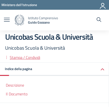
Vai ai contenuti
Vai al menu di navigazione
Vai al footer
Ministero dell'Istruzione
Istituto Comprensivo
Guido Gozzano
Unicobas Scuola & Università
Unicobas Scuola & Università
Stampa / Condividi
Indice della pagina
Descrizione
Il Documento