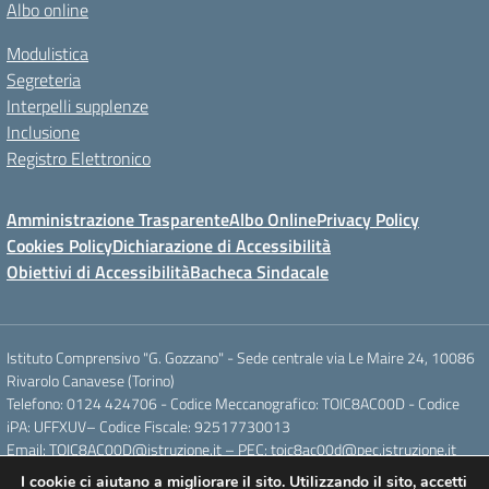
Albo online
Modulistica
Segreteria
Interpelli supplenze
Inclusione
Registro Elettronico
Amministrazione Trasparente
Albo Online
Privacy Policy
Cookies Policy
Dichiarazione di Accessibilità
Obiettivi di Accessibilità
Bacheca Sindacale
Istituto Comprensivo "G. Gozzano" - Sede centrale via Le Maire 24, 10086
Rivarolo Canavese (Torino)
Telefono: 0124 424706 - Codice Meccanografico: TOIC8AC00D - Codice
iPA: UFFXUV– Codice Fiscale: 92517730013
Email: TOIC8AC00D@istruzione.it – PEC: toic8ac00d@pec.istruzione.it
I cookie ci aiutano a migliorare il sito. Utilizzando il sito, accetti