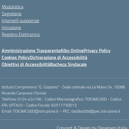
Modulistica
Segreteria
Interpelli supplenze
Inclusione
Registro Elettronico
Amministrazione Trasparente
Albo Online
Privacy Policy
Cookies Policy
Dichiarazione di Accessibilità
Obiettivi di Accessibilità
Bacheca Sindacale
Istituto Comprensivo "G. Gozzano" - Sede centrale via Le Maire 24, 10086
Rivarolo Canavese (Torino)
Telefono: 0124 424706 - Codice Meccanografico: TOIC8AC00D - Codice
iPA: UFFXUV– Codice Fiscale: 92517730013
Email: TOIC8AC00D@istruzione.it – PEC: toic8ac00d@pec.istruzione.it
Concept & Design by Designers Italia