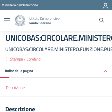
Vai ai contenuti
Vai al menu di navigazione
Vai al footer
Ministero dell'Istruzione
Istituto Comprensivo
Guido Gozzano
UNICOBAS:CIRCOLARE.MINISTER
UNICOBAS:CIRCOLARE.MINISTERO.FUNZIONE.PUB
Stampa / Condividi
Indice della pagina
Descrizione
Descrizione