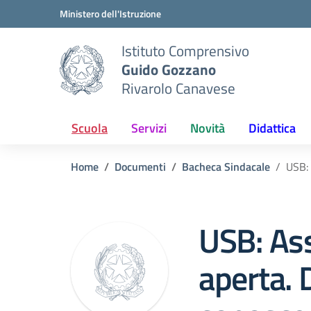
Vai ai contenuti
Vai al menu di navigazione
Vai al footer
Ministero dell'Istruzione
Istituto Comprensivo
Guido Gozzano
Rivarolo Canavese
Scuola
Servizi
Novità
Didattica
Home
Documenti
Bacheca Sindacale
USB: 
USB: As
aperta. 