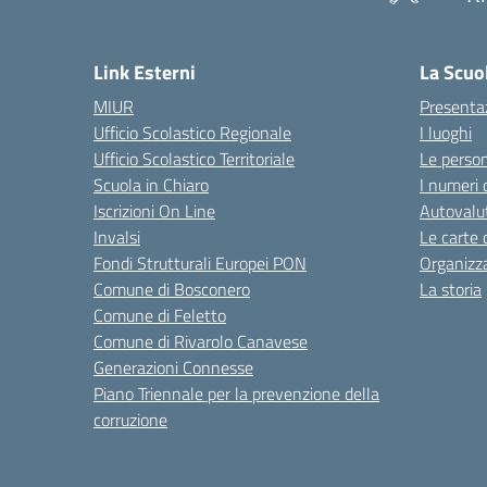
Link Esterni
La Scuo
MIUR
Presenta
Ufficio Scolastico Regionale
I luoghi
Ufficio Scolastico Territoriale
Le perso
Scuola in Chiaro
I numeri 
Iscrizioni On Line
Autovalut
Invalsi
Le carte 
Fondi Strutturali Europei PON
Organizz
Comune di Bosconero
La storia
Comune di Feletto
Comune di Rivarolo Canavese
Generazioni Connesse
Piano Triennale per la prevenzione della
corruzione