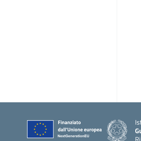
Is
G
R