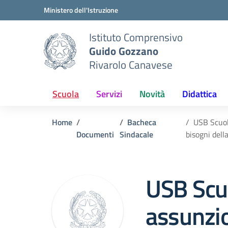
Vai ai contenuti
Vai al menu di navigazione
Vai al footer
Ministero dell'Istruzione
Istituto Comprensivo
Guido Gozzano
Rivarolo Canavese
Scuola
Servizi
Novità
Didattica
Home
Bacheca
USB Scuola
Documenti
Sindacale
bisogni dell
USB Scuo
assunzio