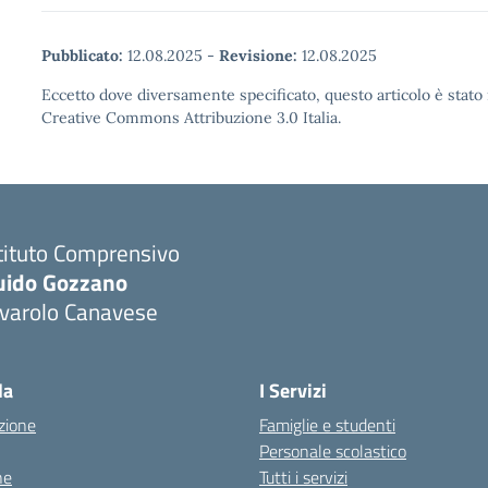
Pubblicato:
12.08.2025
-
Revisione:
12.08.2025
Eccetto dove diversamente specificato, questo articolo è stato 
Creative Commons Attribuzione 3.0 Italia.
tituto Comprensivo
uido Gozzano
ivarolo Canavese
la
I Servizi
zione
Famiglie e studenti
Personale scolastico
ne
Tutti i servizi