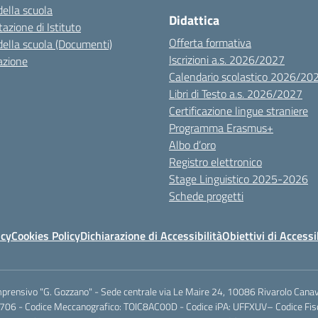
della scuola
Didattica
azione di Istituto
Offerta formativa
della scuola (Documenti)
Iscrizioni a.s. 2026/2027
azione
Calendario scolastico 2026/20
Libri di Testo a.s. 2026/2027
Certificazione lingue straniere
Programma Erasmus+
Albo d’oro
Registro elettronico
Stage Linguistico 2025-2026
Schede progetti
icy
Cookies Policy
Dichiarazione di Accessibilità
Obiettivi di Accessi
mprensivo "G. Gozzano" - Sede centrale via Le Maire 24, 10086 Rivarolo Canav
706 - Codice Meccanografico: TOIC8AC00D - Codice iPA: UFFXUV– Codice F