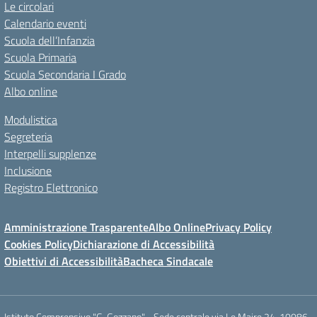
Le circolari
Calendario eventi
Scuola dell’Infanzia
Scuola Primaria
Scuola Secondaria I Grado
Albo online
Modulistica
Segreteria
Interpelli supplenze
Inclusione
Registro Elettronico
Amministrazione Trasparente
Albo Online
Privacy Policy
Cookies Policy
Dichiarazione di Accessibilità
Obiettivi di Accessibilità
Bacheca Sindacale
Istituto Comprensivo "G. Gozzano" - Sede centrale via Le Maire 24, 10086