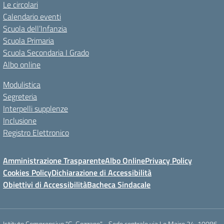
Le circolari
Calendario eventi
Scuola dell’Infanzia
Scuola Primaria
Scuola Secondaria I Grado
Albo online
Modulistica
Segreteria
Interpelli supplenze
Inclusione
Registro Elettronico
Amministrazione Trasparente
Albo Online
Privacy Policy
Cookies Policy
Dichiarazione di Accessibilità
Obiettivi di Accessibilità
Bacheca Sindacale
Istituto Comprensivo "G. Gozzano" - Sede centrale via Le Maire 24, 10086