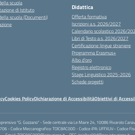
della scuola
Didattica
azione di Istituto
Offerta formativa
della scuola (Documenti)
Iscrizioni a.s. 2026/2027
azione
Calendario scolastico 2026/20
Libri di Testo a.s. 2026/2027
Certificazione lingue straniere
Programma Erasmus+
Albo d’oro
Registro elettronico
Stage Linguistico 2025-2026
Schede progetti
icy
Cookies Policy
Dichiarazione di Accessibilità
Obiettivi di Accessi
mprensivo "G. Gozzano" - Sede centrale via Le Maire 24, 10086 Rivarolo Canav
706 - Codice Meccanografico: TOIC8AC00D - Codice iPA: UFFXUV– Codice F
Email: TOIC8AC00D@istruzione.it – PEC: toic8ac00d@pec.istruzione.it