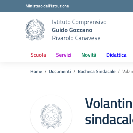
Vai ai contenuti
Vai al menu di navigazione
Vai al footer
Ministero dell'Istruzione
Istituto Comprensivo
Guido Gozzano
Rivarolo Canavese
Scuola
Servizi
Novità
Didattica
Home
Documenti
Bacheca Sindacale
Volan
Volantin
sindacal