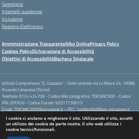
Segreteria
Interpelli supplenze
Inclusione
Registro Elettronico
Amministrazione Trasparente
Albo Online
Privacy Policy
Cookies Policy
Dichiarazione di Accessibilità
Obiettivi di Accessibilità
Bacheca Sindacale
Istituto Comprensivo "G. Gozzano" - Sede centrale via Le Maire 24, 10086
Rivarolo Canavese (Torino)
Telefono: 0124 424706 - Codice Meccanografico: TOIC8AC00D - Codice
iPA: UFFXUV– Codice Fiscale: 92517730013
Email: TOIC8AC00D@istruzione.it – PEC: toic8ac00d@pec.istruzione.it
I cookie ci aiutano a migliorare il sito. Utilizzando il sito, accetti
un utilizzo dei cookie da parte nostra. Il sito web utilizza i
Concept & Design by Designers Italia
cookie tecnici/funzionali.