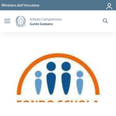
Vai ai contenuti
Vai al menu di navigazione
Vai al footer
Ministero dell'Istruzione
Istituto Comprensivo
Guido Gozzano