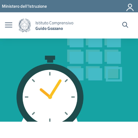
Vai ai contenuti
Vai al menu di navigazione
Vai al footer
Ministero dell'Istruzione
Istituto Comprensivo
Guido Gozzano