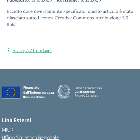
Pubblicato:
13.10.2025
-
Revisione:
10.12.2025
Eccetto dove diversamente specificato, questo articolo è stato
rilasciato sotto Licenza Creative Commons Attribuzione 3.0
Italia.
Stampa / Condividi
Istituto Comprensivo
Guido Gozzano
Rivarolo Canavese
Link Esterni
MIUR
Ufficio Scolastico Regionale