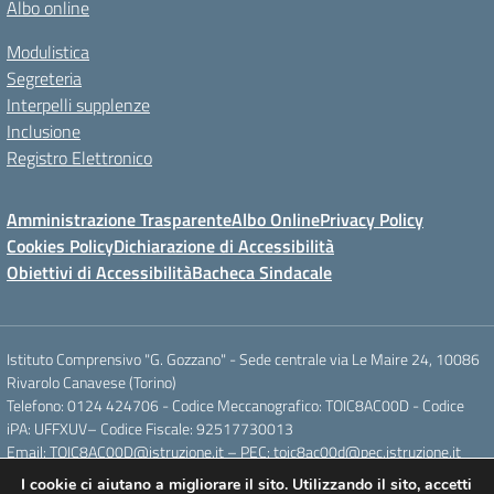
Albo online
Modulistica
Segreteria
Interpelli supplenze
Inclusione
Registro Elettronico
Amministrazione Trasparente
Albo Online
Privacy Policy
Cookies Policy
Dichiarazione di Accessibilità
Obiettivi di Accessibilità
Bacheca Sindacale
Istituto Comprensivo "G. Gozzano" - Sede centrale via Le Maire 24, 10086
Rivarolo Canavese (Torino)
Telefono: 0124 424706 - Codice Meccanografico: TOIC8AC00D - Codice
iPA: UFFXUV– Codice Fiscale: 92517730013
Email: TOIC8AC00D@istruzione.it – PEC: toic8ac00d@pec.istruzione.it
I cookie ci aiutano a migliorare il sito. Utilizzando il sito, accetti