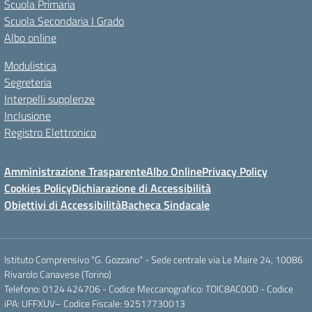
Scuola Primaria
Scuola Secondaria I Grado
Albo online
Modulistica
Segreteria
Interpelli supplenze
Inclusione
Registro Elettronico
Amministrazione Trasparente
Albo Online
Privacy Policy
Cookies Policy
Dichiarazione di Accessibilità
Obiettivi di Accessibilità
Bacheca Sindacale
Istituto Comprensivo "G. Gozzano" - Sede centrale via Le Maire 24, 10086
Rivarolo Canavese (Torino)
Telefono: 0124 424706 - Codice Meccanografico: TOIC8AC00D - Codice
iPA: UFFXUV– Codice Fiscale: 92517730013