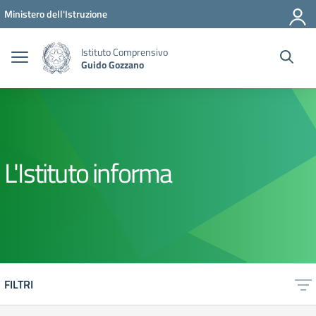
Vai ai contenuti
Vai al menu di navigazione
Vai al footer
Ministero dell'Istruzione
Istituto Comprensivo
Guido Gozzano
L'Istituto informa
FILTRI