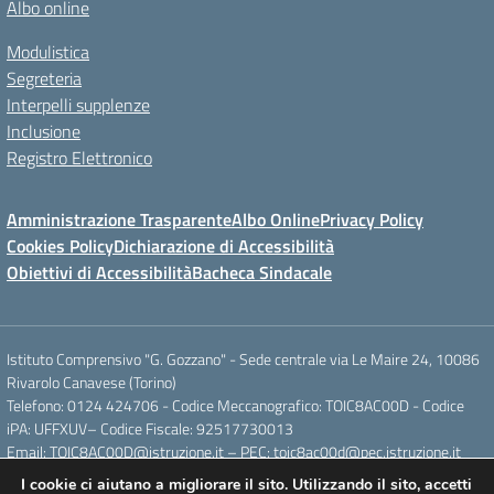
Albo online
Modulistica
Segreteria
Interpelli supplenze
Inclusione
Registro Elettronico
Amministrazione Trasparente
Albo Online
Privacy Policy
Cookies Policy
Dichiarazione di Accessibilità
Obiettivi di Accessibilità
Bacheca Sindacale
Istituto Comprensivo "G. Gozzano" - Sede centrale via Le Maire 24, 10086
Rivarolo Canavese (Torino)
Telefono: 0124 424706 - Codice Meccanografico: TOIC8AC00D - Codice
iPA: UFFXUV– Codice Fiscale: 92517730013
Email: TOIC8AC00D@istruzione.it – PEC: toic8ac00d@pec.istruzione.it
I cookie ci aiutano a migliorare il sito. Utilizzando il sito, accetti