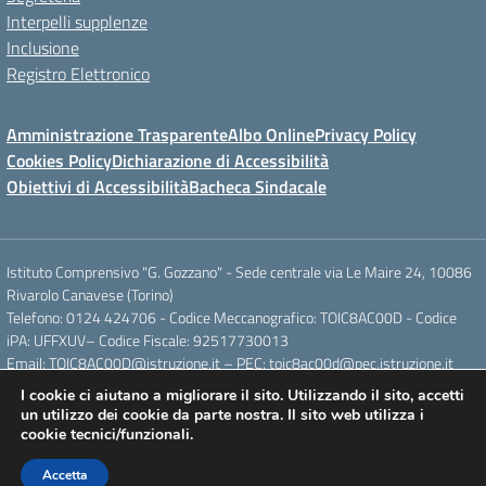
Interpelli supplenze
Inclusione
Registro Elettronico
Amministrazione Trasparente
Albo Online
Privacy Policy
Cookies Policy
Dichiarazione di Accessibilità
Obiettivi di Accessibilità
Bacheca Sindacale
Istituto Comprensivo "G. Gozzano" - Sede centrale via Le Maire 24, 10086
Rivarolo Canavese (Torino)
Telefono: 0124 424706 - Codice Meccanografico: TOIC8AC00D - Codice
iPA: UFFXUV– Codice Fiscale: 92517730013
Email: TOIC8AC00D@istruzione.it – PEC: toic8ac00d@pec.istruzione.it
I cookie ci aiutano a migliorare il sito. Utilizzando il sito, accetti
un utilizzo dei cookie da parte nostra. Il sito web utilizza i
Concept & Design by Designers Italia
cookie tecnici/funzionali.
Accetta