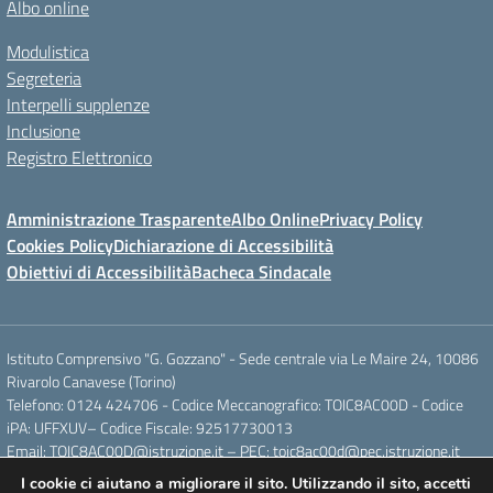
Albo online
Modulistica
Segreteria
Interpelli supplenze
Inclusione
Registro Elettronico
Amministrazione Trasparente
Albo Online
Privacy Policy
Cookies Policy
Dichiarazione di Accessibilità
Obiettivi di Accessibilità
Bacheca Sindacale
Istituto Comprensivo "G. Gozzano" - Sede centrale via Le Maire 24, 10086
Rivarolo Canavese (Torino)
Telefono: 0124 424706 - Codice Meccanografico: TOIC8AC00D - Codice
iPA: UFFXUV– Codice Fiscale: 92517730013
Email: TOIC8AC00D@istruzione.it – PEC: toic8ac00d@pec.istruzione.it
I cookie ci aiutano a migliorare il sito. Utilizzando il sito, accetti