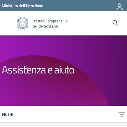
Vai ai contenuti
Vai al menu di navigazione
Vai al footer
Ministero dell'Istruzione
Istituto Comprensivo
Guido Gozzano
Assistenza e aiuto
FILTRI