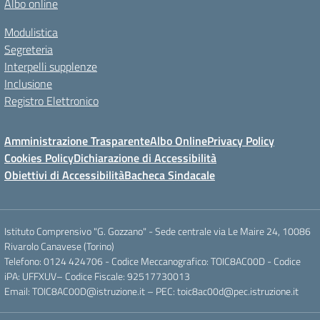
Albo online
Modulistica
Segreteria
Interpelli supplenze
Inclusione
Registro Elettronico
Amministrazione Trasparente
Albo Online
Privacy Policy
Cookies Policy
Dichiarazione di Accessibilità
Obiettivi di Accessibilità
Bacheca Sindacale
Istituto Comprensivo "G. Gozzano" - Sede centrale via Le Maire 24, 10086
Rivarolo Canavese (Torino)
Telefono: 0124 424706 - Codice Meccanografico: TOIC8AC00D - Codice
iPA: UFFXUV– Codice Fiscale: 92517730013
Email: TOIC8AC00D@istruzione.it – PEC: toic8ac00d@pec.istruzione.it