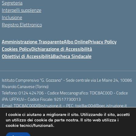
Segreteria
Interpelli supplenze
Inclusione
Registro Elettronico
Amministrazione Trasparente
Albo Online
Privacy Policy
Cookies Policy
Dichiarazione di Accessibilità
Obiettivi di Accessibilità
Bacheca Sindacale
Istituto Comprensivo "G. Gozzano" - Sede centrale via Le Maire 24, 10086
Rivarolo Canavese (Torino)
Telefono: 0124 424706 - Codice Meccanografico: TOIC8AC00D - Codice
iPA: UFFXUV– Codice Fiscale: 92517730013
Email: TOIC8AC00D@istruzione.it – PEC: toic8ac00d@pec.istruzione.it
I cookie ci aiutano a migliorare il sito. Utilizzando il sito, accetti
un utilizzo dei cookie da parte nostra. Il sito web utilizza i
Concept & Design by Designers Italia
cookie tecnici/funzionali.