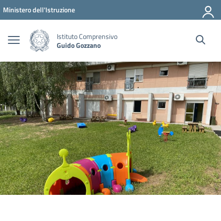
Vai ai contenuti
Vai al menu di navigazione
Vai al footer
Ministero dell'Istruzione
Istituto Comprensivo
Guido Gozzano