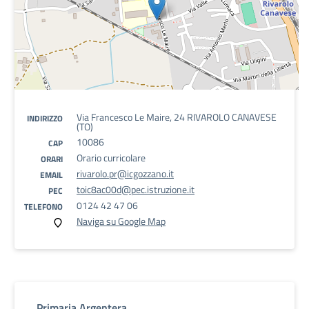
Via Francesco Le Maire, 24 RIVAROLO CANAVESE
INDIRIZZO
(TO)
10086
CAP
Orario curricolare
ORARI
rivarolo.pr@icgozzano.it
EMAIL
toic8ac00d@pec.istruzione.it
PEC
0124 42 47 06
TELEFONO
Naviga su Google Map
Primaria Argentera