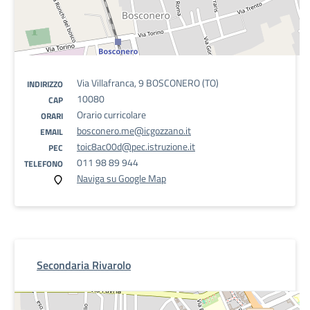
Via Villafranca, 9 BOSCONERO (TO)
INDIRIZZO
10080
CAP
Orario curricolare
ORARI
bosconero.me@icgozzano.it
EMAIL
toic8ac00d@pec.istruzione.it
PEC
011 98 89 944
TELEFONO
Naviga su Google Map
Secondaria Rivarolo