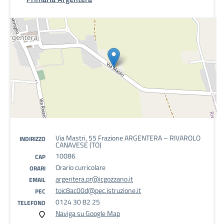
Via Mastri, 55 Frazione ARGENTERA – RIVAROLO
INDIRIZZO
CANAVESE (TO)
10086
CAP
Orario curricolare
ORARI
argentera.pr@icgozzano.it
EMAIL
toic8ac00d@pec.istruzione.it
PEC
0124 30 82 25
TELEFONO
Naviga su Google Map