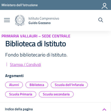
Vai ai contenuti
Vai al menu di navigazione
Vai al footer
Ministero dell'Istruzione
Istituto Comprensivo
Guido Gozzano
PRIMARIA VALLAURI – SEDE CENTRALE
Biblioteca di Istituto
Fondo bibliotecario di Istituto.
Stampa / Condividi
Argomenti
Alunni
Biblioteca
Scuola dell'Infanzia
Scuola Primaria
Scuola secondaria
Indice della pagina