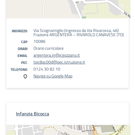
Via Scognamiglio (ingresso da Via Rivarossa, 46)
INDIRIZZO
Frazione ARGENTERA – RIVAROLO CANAVESE (TO)
10086
CAP
Orario curricolare
ORARI
argentera.in@icgozzano.it
EMAIL
toic8ac00d@pec.istruzione.it
PEC
0124 30 82 10
TELEFONO
Naviga su Google Map
Infanzia Bicocca