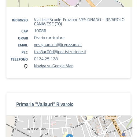
Via delle Scuole Frazione VESIGNANO – RIVAROLO
INDIRIZZO
CANAVESE (TO)
10086
CAP
Orario curricolare
ORARI
vesignano.in@icgozzano.it
EMAIL
toic8ac00d@pec.istruzione.it
PEC
0124 25 128
TELEFONO
Naviga su Google Map
Primaria "Vallauri" Rivarolo