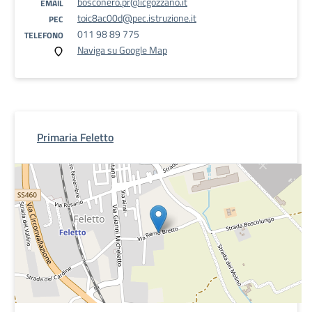
bosconero.pr@icgozzano.it
EMAIL
toic8ac00d@pec.istruzione.it
PEC
011 98 89 775
TELEFONO
Naviga su Google Map
Primaria Feletto