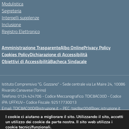
Modulistica
Segreteria
Interpelli supplenze
Inclusione
Registro Elettronico
Amministrazione Trasparente
Albo Online
Privacy Policy
Cookies Policy
Dichiarazione di Accessibilità
Obiettivi di Accessibilità
Bacheca Sindacale
Istituto Comprensivo "G. Gozzano" - Sede centrale via Le Maire 24, 10086
Rivarolo Canavese (Torino)
Telefono: 0124 424706 - Codice Meccanografico: TOIC8AC00D - Codice
iPA: UFFXUV– Codice Fiscale: 92517730013
Email: TOIC8AC00D@istruzione.it – PEC: toic8ac00d@pec.istruzione.it
I cookie ci aiutano a migliorare il sito. Utilizzando il sito, accetti
un utilizzo dei cookie da parte nostra. Il sito web utilizza i
Concept & Design by Designers Italia
cookie tecnici/funzionali.