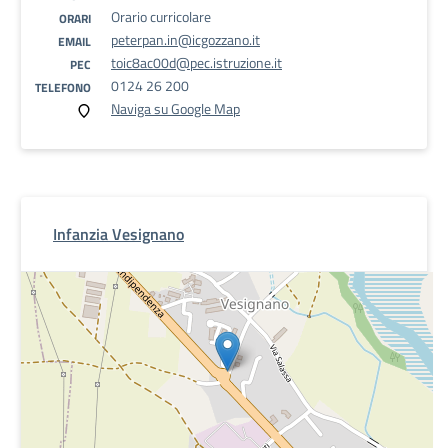
Orario curricolare
ORARI
peterpan.in@icgozzano.it
EMAIL
toic8ac00d@pec.istruzione.it
PEC
0124 26 200
TELEFONO
Naviga su Google Map
Infanzia Vesignano