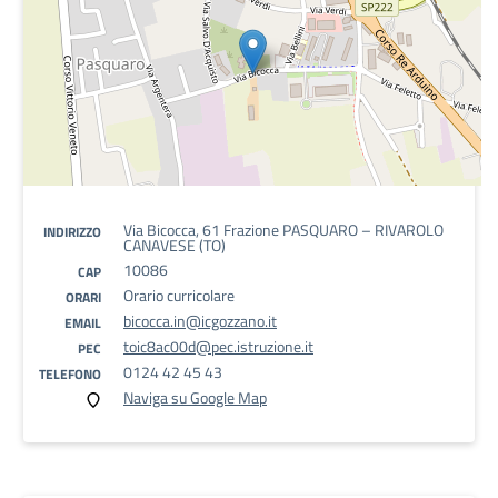
Via Bicocca, 61 Frazione PASQUARO – RIVAROLO
INDIRIZZO
CANAVESE (TO)
10086
CAP
Orario curricolare
ORARI
bicocca.in@icgozzano.it
EMAIL
toic8ac00d@pec.istruzione.it
PEC
0124 42 45 43
TELEFONO
Naviga su Google Map