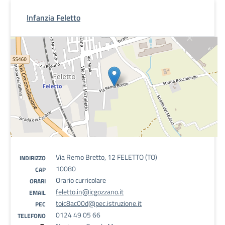
Infanzia Feletto
Via Remo Bretto, 12 FELETTO (TO)
INDIRIZZO
10080
CAP
Orario curricolare
ORARI
feletto.in@icgozzano.it
EMAIL
toic8ac00d@pec.istruzione.it
PEC
0124 49 05 66
TELEFONO