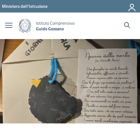
Vai ai contenuti
Vai al menu di navigazione
Vai al footer
Ministero dell'Istruzione
Istituto Comprensivo
Guido Gozzano