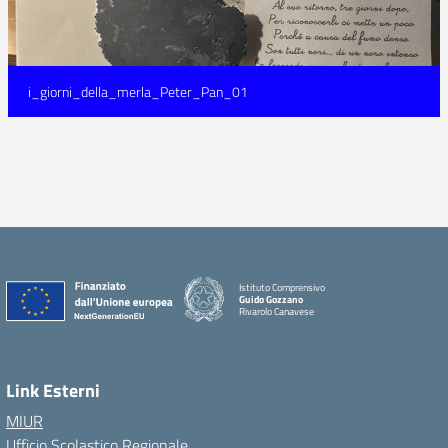
i_giorni_della_merla_Peter_Pan_01
Istituto Comprensivo
Guido Gozzano
Rivarolo Canavese
Link Esterni
MIUR
Ufficio Scolastico Regionale