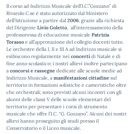
Il corso ad Indirizzo Musicale dell’I.C.”Gozzano” di
Rivarolo C.se è stato autorizzato dal Ministero
dell’Istruzione a partire dal
2006
, grazie alla richiesta
del Dirigente
Livio Goletto
, all’interessamento della
professoressa di educazione musicale
Patrizia
Torasso
e all’approvazione del collegio docenti tutto.
Le orchestre della I, II e III A ad Indirizzo musicale si
esibiscono regolarmente nei
concerti
di Natale e di
fine anno scolastico; i nostri allievi inoltre partecipano
a
concorsi e rassegne
dedicate alle scuole medie ad
Indirizzo Musicale, a
manifestazioni cittadine
sul
territorio in formazioni solistiche e cameristiche oltre
che orchestrali; sono previsti alcuni incontri con gli
alunni delle classi V delle scuole elementari del
territorio per presentare i corsi di strumento
musicale che offre l’I.C. “G. Gozzano”. Alcuni dei nostri
allievi hanno proseguito gli studi presso il
Conservatorio o il Liceo musicale.