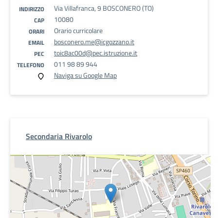
Via Villafranca, 9 BOSCONERO (TO)
INDIRIZZO
10080
CAP
Orario curricolare
ORARI
bosconero.me@icgozzano.it
EMAIL
toic8ac00d@pec.istruzione.it
PEC
011 98 89 944
TELEFONO
Naviga su Google Map
Secondaria Rivarolo