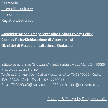
Segreteria
Interpelli supplenze
Inclusione
Registro Elettronico
Amministrazione Trasparente
Albo Online
Privacy Policy
Cookies Policy
Dichiarazione di Accessibilità
Obiettivi di Accessibilità
Bacheca Sindacale
Istituto Comprensivo "G. Gozzano" - Sede centrale via Le Maire 24, 10086
Rivarolo Canavese (Torino)
Telefono: 0124 424706 - Codice Meccanografico: TOIC8AC00D - Codice
iPA: UFFXUV– Codice Fiscale: 92517730013
Email: TOIC8AC00D@istruzione.it – PEC: toic8ac00d@pec.istruzione.it
Concept & Design by Designers Italia