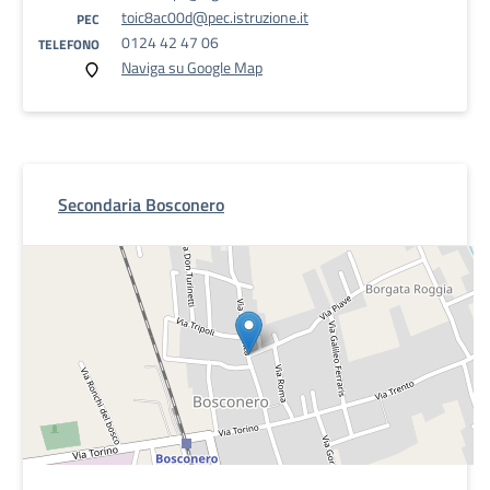
toic8ac00d@pec.istruzione.it
PEC
0124 42 47 06
TELEFONO
Naviga su Google Map
Secondaria Bosconero