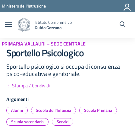
Vai ai contenuti
Vai al menu di navigazione
Vai al footer
Ministero dell'Istruzione
Istituto Comprensivo
Guido Gozzano
PRIMARIA VALLAURI – SEDE CENTRALE
Sportello Psicologico
Sportello psicologico si occupa di consulenza
psico-educativa e genitoriale.
Stampa / Condividi
Argomenti
Alunni
Scuola dell'Infanzia
Scuola Primaria
Scuola secondaria
Servizi